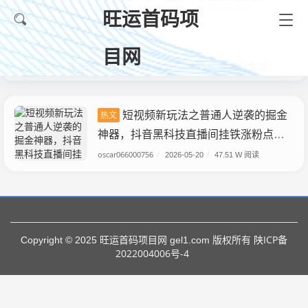
旺运首码项
目网
首页
oscar066000756
当前位置：
作者
发布的文章
短视频新玩法之普通人逆袭的掘金
热文
神器，抖音黑科技直播间挂铁涨粉点赞
云端商城招募合伙人
oscar066000756
/
2026-05-20
/
47.51 W 阅读
陕ICP备
Copyright © 2025 旺运首码项目网 gel1.com 版权所有
2022004006号-4