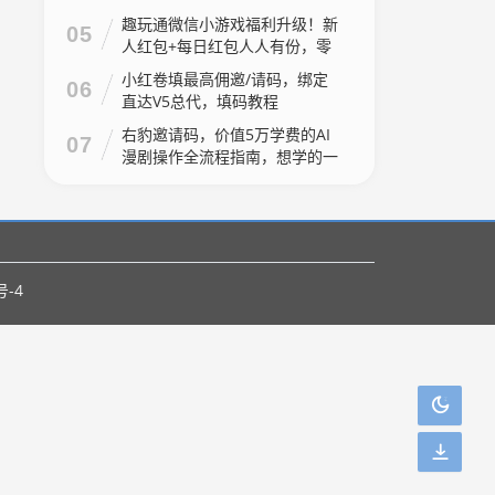
产品！
趣玩通微信小游戏福利升级！新
05
人红包+每日红包人人有份，零
门槛上手
小红卷填最高佣邀/请码，绑定
06
直达V5总代，填码教程
右豹邀请码，价值5万学费的AI
07
漫剧操作全流程指南，想学的一
定要收藏这篇
号-4