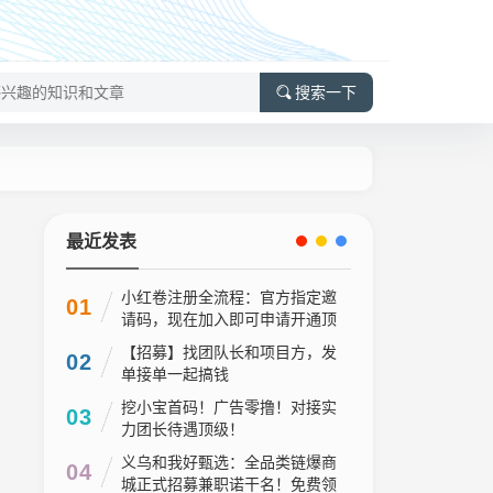
搜索一下
最近发表
小红卷注册全流程：官方指定邀
01
请码，现在加入即可申请开通顶
级代理V5权限
【招募】找团队长和项目方，发
02
单接单一起搞钱
挖小宝首码！广告零撸！对接实
03
力团长待遇顶级！
义乌和我好甄选：全品类链爆商
04
城正式招募兼职诺干名！免费领