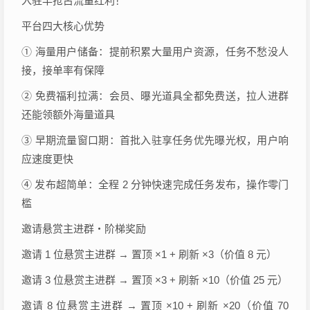
入驻早抢占流量红利！
平台四大核心优势
① 海量用户储备：提前积累大量用户资源，任务不愁没人
接，接单率有保障
② 免费福利拉满：会员、曝光道具全都免费送，拉人进群
还能领额外海量道具
③ 早期流量窗口期：首批入驻享任务优先曝光权，用户响
应速度更快
④ 发布超简单：全程 2 分钟快速完成任务发布，操作零门
槛
邀请悬赏主进群・阶梯奖励
邀请 1 位悬赏主进群 → 置顶 ×1 + 刷新 ×3（价值 8 元）
邀请 3 位悬赏主进群 → 置顶 ×3 + 刷新 ×10（价值 25 元）
邀请 8 位悬赏主进群 → 置顶 ×10 + 刷新 ×20（价值 70